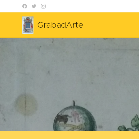
GrabadArte
Mapas antiguos Grabados