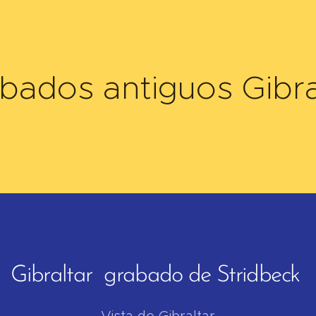
bados antiguos Gibra
Gibraltar grabado de Stridbeck