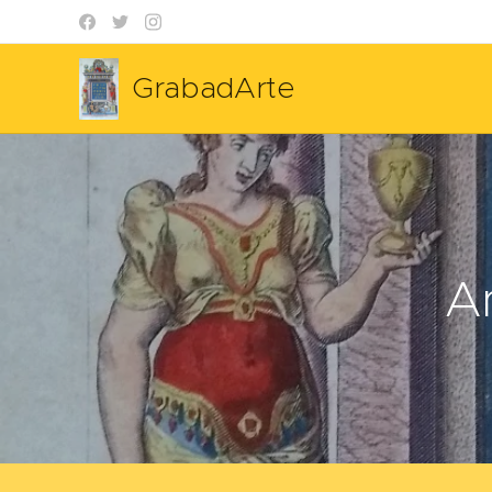
GrabadArte
Mapas antiguos Grabados
A