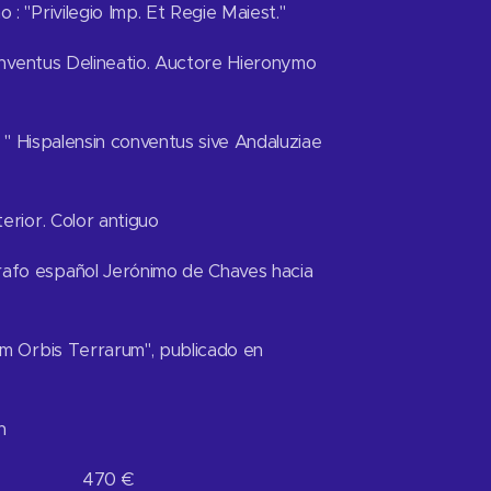
: "Privilegio Imp. Et Regie Maiest."
conventus Delineatio. Auctore Hieronymo
: " Hispalensin conventus sive Andaluziae
erior. Color antiguo
fo español Jerónimo de Chaves hacia
um Orbis Terrarum", publicado en
n
ión 470 €