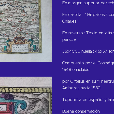
En margen superior derecho 
En cartela : " Hispalensis 
Chiaues"
En reverso : Texto en latín 
pars... »
35x45'50 huella ; 45x57 ext
Compuesto por el Cosmógra
1548 e incluído
por Ortelius en su "Theatr
Amberes hacia 1580.
Toponimia en español y latí
Buena conservac