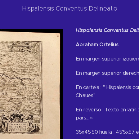
Hispalensis Conventus Delineatio
Hispalensis Conventus Deli
Abraham Ortelius
En margen superior izquierd
En margen superior derecho 
En cartela : " Hispalensis 
Chiaues"
En reverso : Texto en latín 
pars... »
35x45'50 huella ; 45'5x57 e