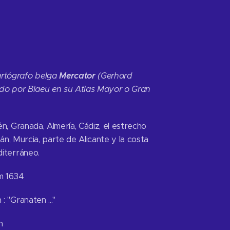
rtógrafo belga
Mercator
(Gerhard
ído por Blaeu en su Atlas Mayor o Gran
én, Granada, Almería, Cádiz, el estrecho
orán, Murcia, parte de Alicante y la costa
diterráneo.
m 1634
 "Granaten ..."
n