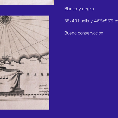
Blanco y negro
38x49 huella y 46'5x55'5 ex
Buena conserv